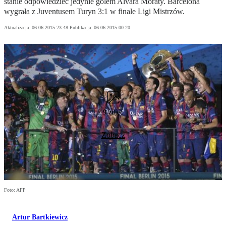
stanie odpowiedzieć jedynie golem Alvara Moraty. Barcelona
wygrała z Juventusem Turyn 3:1 w finale Ligi Mistrzów.
Aktualizacja:
06.06.2015 23:48
Publikacja:
06.06.2015 00:20
9 zdjęć
Zobacz
Foto: AFP
Artur Bartkiewicz