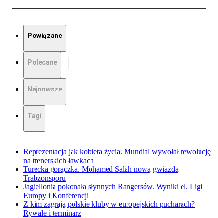
Powiązane
Polecane
Najnowsze
Tagi
Reprezentacja jak kobieta życia. Mundial wywołał rewolucję
na trenerskich ławkach
Turecka gorączka. Mohamed Salah nową gwiazdą
Trabzonsporu
Jagiellonia pokonała słynnych Rangersów. Wyniki el. Ligi
Europy i Konferencji
Z kim zagrają polskie kluby w europejskich pucharach?
Rywale i terminarz