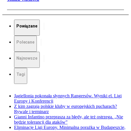
Powiązane
Polecane
Najnowsze
Tagi
Jagiellonia pokonała słynnych Rangersów. Wyniki el. Ligi
Europy i Konferencji
Z kim zagrają polskie kluby w europejskich pucharach?
Rywale i terminarz
Gianni Infantino przeprasza za błędy, ale też ostrzega. „Nie
będzie tolerancji dla ataków”
Eliminacje Ligi Europy. Minimalna porażka w Budapeszcie,