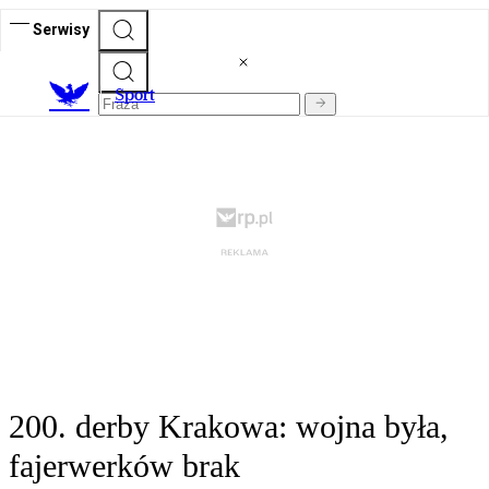
Serwisy
S
port
200. derby Krakowa: wojna była,
fajerwerków brak