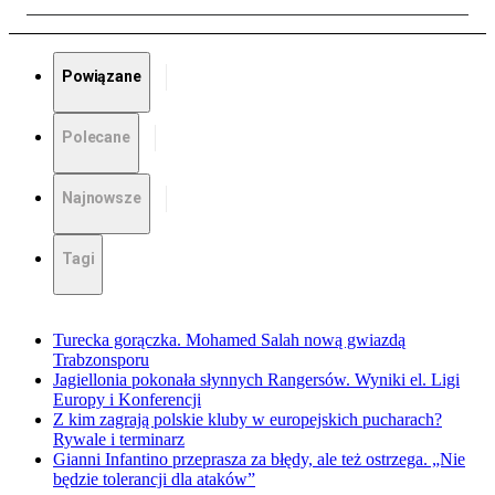
Powiązane
Polecane
Najnowsze
Tagi
Turecka gorączka. Mohamed Salah nową gwiazdą
Trabzonsporu
Jagiellonia pokonała słynnych Rangersów. Wyniki el. Ligi
Europy i Konferencji
Z kim zagrają polskie kluby w europejskich pucharach?
Rywale i terminarz
Gianni Infantino przeprasza za błędy, ale też ostrzega. „Nie
będzie tolerancji dla ataków”