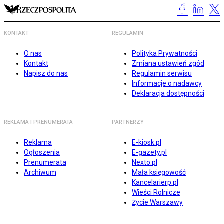
KONTAKT
REGULAMIN
O nas
Polityka Prywatności
Kontakt
Zmiana ustawień zgód
Napisz do nas
Regulamin serwisu
Informacje o nadawcy
Deklaracja dostępności
REKLAMA I PRENUMERATA
PARTNERZY
Reklama
E-kiosk.pl
Ogłoszenia
E-gazety.pl
Prenumerata
Nexto.pl
Archiwum
Mała księgowość
Kancelarierp.pl
Wieści Rolnicze
Życie Warszawy