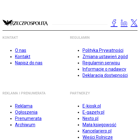
KONTAKT
REGULAMIN
O nas
Polityka Prywatności
Kontakt
Zmiana ustawień zgód
Napisz do nas
Regulamin serwisu
Informacje o nadawcy
Deklaracja dostępności
REKLAMA I PRENUMERATA
PARTNERZY
Reklama
E-kiosk.pl
Ogłoszenia
E-gazety.pl
Prenumerata
Nexto.pl
Archiwum
Mała księgowość
Kancelarierp.pl
Wieści Rolnicze