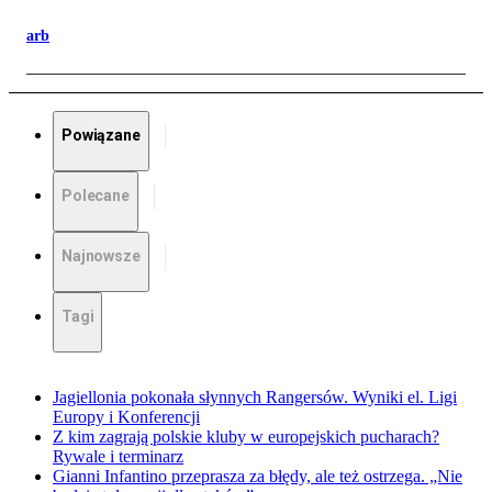
arb
Powiązane
Polecane
Najnowsze
Tagi
Jagiellonia pokonała słynnych Rangersów. Wyniki el. Ligi
Europy i Konferencji
Z kim zagrają polskie kluby w europejskich pucharach?
Rywale i terminarz
Gianni Infantino przeprasza za błędy, ale też ostrzega. „Nie