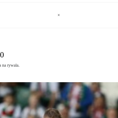
:0
a na rywala.