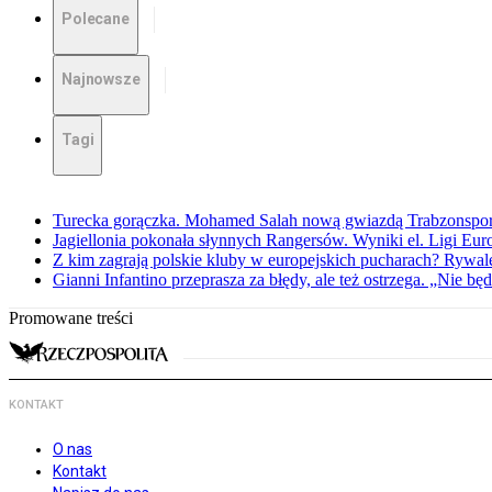
Polecane
Najnowsze
Tagi
Turecka gorączka. Mohamed Salah nową gwiazdą Trabzonspo
Jagiellonia pokonała słynnych Rangersów. Wyniki el. Ligi Eur
Z kim zagrają polskie kluby w europejskich pucharach? Rywale
Gianni Infantino przeprasza za błędy, ale też ostrzega. „Nie będ
Promowane treści
KONTAKT
O nas
Kontakt