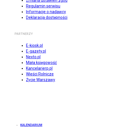
Zmiana ustawień zgód
Regulamin serwisu
Informacje o nadawcy
Deklaracja dostępności
PARTNERZY
E-kiosk.pl
E-gazety.pl
Nexto.pl
Mała księgowość
Kancelarierp.pl
Wieści Rolnicze
Życie Warszawy
KALENDARIUM