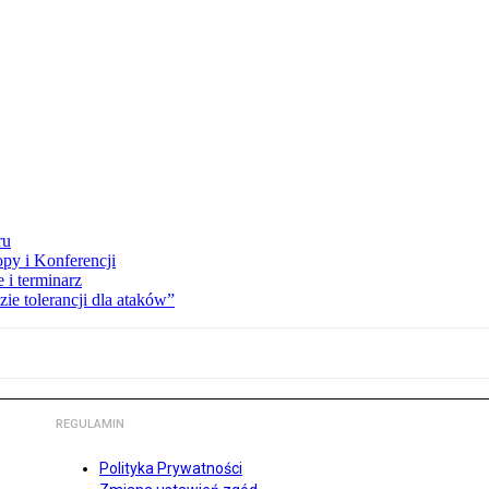
ru
opy i Konferencji
 i terminarz
zie tolerancji dla ataków”
REGULAMIN
Polityka Prywatności