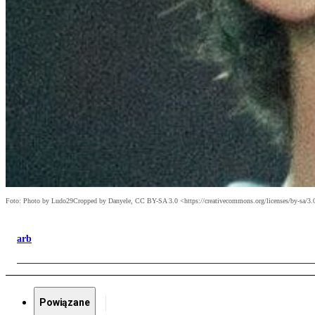
Foto: Photo by Ludo29Cropped by Danyele, CC BY-SA 3.0 <https://creativecommons.org/licenses/by-sa/
arb
Powiązane