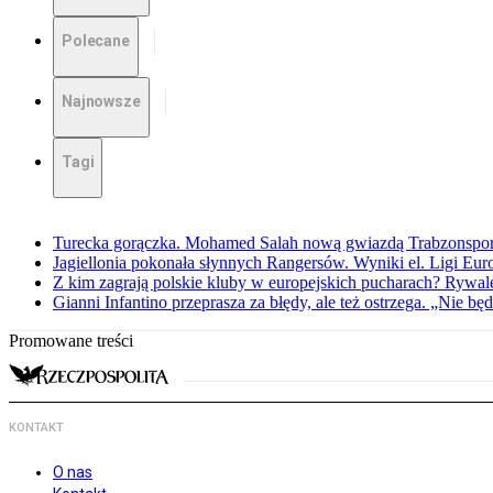
Polecane
Najnowsze
Tagi
Turecka gorączka. Mohamed Salah nową gwiazdą Trabzonspo
Jagiellonia pokonała słynnych Rangersów. Wyniki el. Ligi Eur
Z kim zagrają polskie kluby w europejskich pucharach? Rywale
Gianni Infantino przeprasza za błędy, ale też ostrzega. „Nie będ
Promowane treści
KONTAKT
O nas