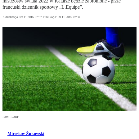
mistrzostw świata 2022 w Katarze będzie zabronione - pisze
francuski dziennik sportowy „L,Equipe”.
Aktualizacja:
09.11.2016 07:37
Publikacja:
09.11.2016 07:30
Foto: 123RF
Mirosław Żukowski