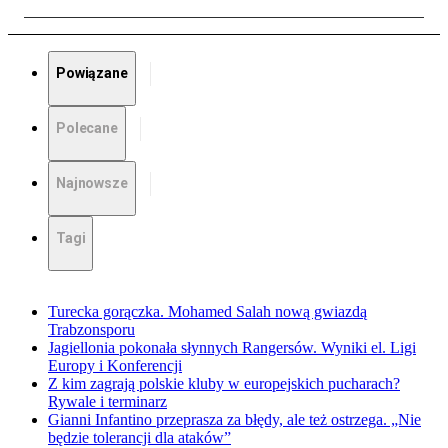
Powiązane
Polecane
Najnowsze
Tagi
Turecka gorączka. Mohamed Salah nową gwiazdą
Trabzonsporu
Jagiellonia pokonała słynnych Rangersów. Wyniki el. Ligi
Europy i Konferencji
Z kim zagrają polskie kluby w europejskich pucharach?
Rywale i terminarz
Gianni Infantino przeprasza za błędy, ale też ostrzega. „Nie
będzie tolerancji dla ataków”