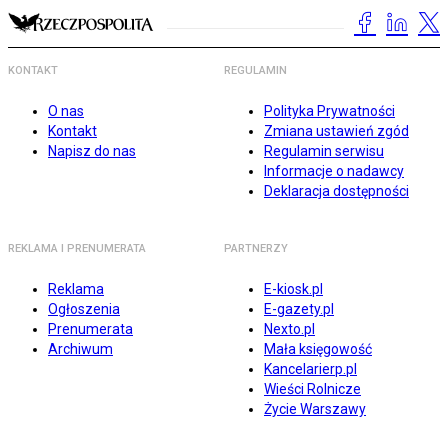
KONTAKT
REGULAMIN
O nas
Polityka Prywatności
Kontakt
Zmiana ustawień zgód
Napisz do nas
Regulamin serwisu
Informacje o nadawcy
Deklaracja dostępności
REKLAMA I PRENUMERATA
PARTNERZY
Reklama
E-kiosk.pl
Ogłoszenia
E-gazety.pl
Prenumerata
Nexto.pl
Archiwum
Mała księgowość
Kancelarierp.pl
Wieści Rolnicze
Życie Warszawy