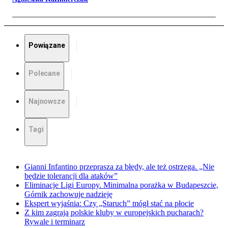
Powiązane
Polecane
Najnowsze
Tagi
Gianni Infantino przeprasza za błędy, ale też ostrzega. „Nie
będzie tolerancji dla ataków”
Eliminacje Ligi Europy. Minimalna porażka w Budapeszcie,
Górnik zachowuje nadzieję
Ekspert wyjaśnia: Czy „Staruch” mógł stać na płocie
Z kim zagrają polskie kluby w europejskich pucharach?
Rywale i terminarz