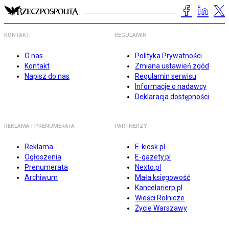
KONTAKT
REGULAMIN
O nas
Polityka Prywatności
Kontakt
Zmiana ustawień zgód
Napisz do nas
Regulamin serwisu
Informacje o nadawcy
Deklaracja dostępności
REKLAMA I PRENUMERATA
PARTNERZY
Reklama
E-kiosk.pl
Ogłoszenia
E-gazety.pl
Prenumerata
Nexto.pl
Archiwum
Mała księgowość
Kancelarierp.pl
Wieści Rolnicze
Życie Warszawy