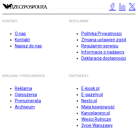
KONTAKT
REGULAMIN
O nas
Polityka Prywatności
Kontakt
Zmiana ustawień zgód
Napisz do nas
Regulamin serwisu
Informacje o nadawcy
Deklaracja dostępności
REKLAMA I PRENUMERATA
PARTNERZY
Reklama
E-kiosk.pl
Ogłoszenia
E-gazety.pl
Prenumerata
Nexto.pl
Archiwum
Mała księgowość
Kancelarierp.pl
Wieści Rolnicze
Życie Warszawy