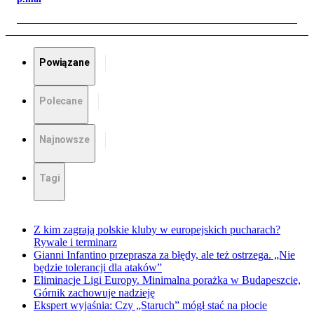
Powiązane
Polecane
Najnowsze
Tagi
Z kim zagrają polskie kluby w europejskich pucharach?
Rywale i terminarz
Gianni Infantino przeprasza za błędy, ale też ostrzega. „Nie
będzie tolerancji dla ataków”
Eliminacje Ligi Europy. Minimalna porażka w Budapeszcie,
Górnik zachowuje nadzieję
Ekspert wyjaśnia: Czy „Staruch” mógł stać na płocie