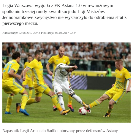
Legia Warszawa wygrała z FK Astana 1:0 w rewanżowym
spotkaniu trzeciej rundy kwalifikacji do Ligi Mistrzów.
Jednobramkowe zwycięstwo nie wystarczyło do odrobienia strat z
pierwszego meczu.
Aktualizacja:
02.08.2017 22:43
Publikacja:
02.08.2017 22:34
Napastnik Legii Armando Sadiku otoczony przez defensorów Astany