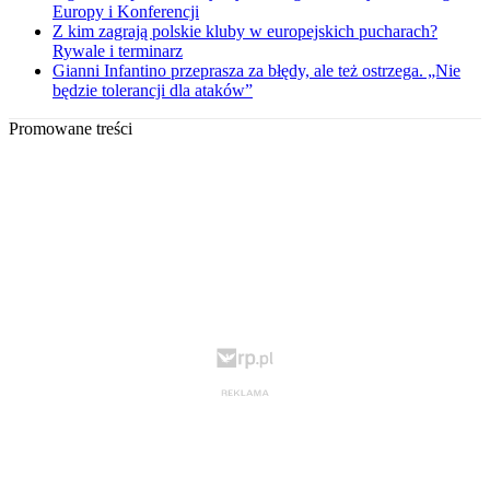
Europy i Konferencji
Z kim zagrają polskie kluby w europejskich pucharach?
Rywale i terminarz
Gianni Infantino przeprasza za błędy, ale też ostrzega. „Nie
będzie tolerancji dla ataków”
Promowane treści