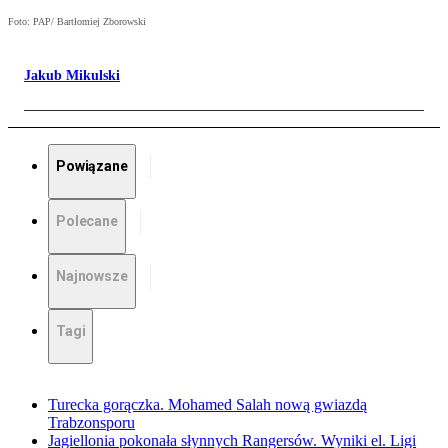
Foto: PAP/ Bartłomiej Zborowski
Jakub Mikulski
Powiązane
Polecane
Najnowsze
Tagi
Turecka gorączka. Mohamed Salah nową gwiazdą
Trabzonsporu
Jagiellonia pokonała słynnych Rangersów. Wyniki el. Ligi