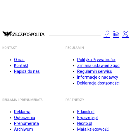
KONTAKT
REGULAMIN
O nas
Polityka Prywatności
Kontakt
Zmiana ustawień zgód
Napisz do nas
Regulamin serwisu
Informacje o nadawcy
Deklaracja dostępności
REKLAMA I PRENUMERATA
PARTNERZY
Reklama
E-kiosk.pl
Ogłoszenia
E-gazety.pl
Prenumerata
Nexto.pl
Archiwum
Mała księgowość