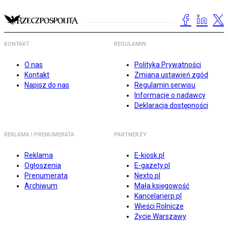
KONTAKT
REGULAMIN
O nas
Polityka Prywatności
Kontakt
Zmiana ustawień zgód
Napisz do nas
Regulamin serwisu
Informacje o nadawcy
Deklaracja dostępności
REKLAMA I PRENUMERATA
PARTNERZY
Reklama
E-kiosk.pl
Ogłoszenia
E-gazety.pl
Prenumerata
Nexto.pl
Archiwum
Mała księgowość
Kancelarierp.pl
Wieści Rolnicze
Życie Warszawy