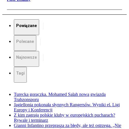
Powiązane
Polecane
Najnowsze
Tagi
Turecka gorączka. Mohamed Salah nową gwiazdą
Trabzonsporu
Jagiellonia pokonała słynnych Rangersów. Wyniki el. Ligi
Europy i Konferencji
Z kim zagrają polskie kluby w europejskich pucharach?
Rywale i terminarz
Gianni Infantino przeprasza za błędy, ale też ostrzega. „Nie