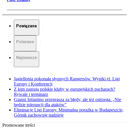
Powiązane
Polecane
Najnowsze
Jagiellonia pokonała słynnych Rangersów. Wyniki el. Ligi
Europy i Konferencji
Z kim zagrają polskie kluby w europejskich pucharach?
Rywale i terminarz
Gianni Infantino przeprasza za błędy, ale też ostrzega. „Nie
będzie tolerancji dla ataków”
Eliminacje Ligi Europy. Minimalna porażka w Budapeszcie,
Górnik zachowuje nadzieję
Promowane treści