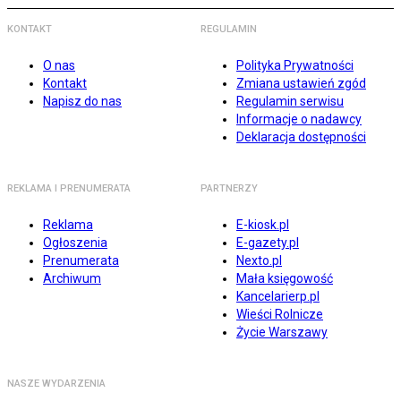
KONTAKT
REGULAMIN
O nas
Polityka Prywatności
Kontakt
Zmiana ustawień zgód
Napisz do nas
Regulamin serwisu
Informacje o nadawcy
Deklaracja dostępności
REKLAMA I PRENUMERATA
PARTNERZY
Reklama
E-kiosk.pl
Ogłoszenia
E-gazety.pl
Prenumerata
Nexto.pl
Archiwum
Mała księgowość
Kancelarierp.pl
Wieści Rolnicze
Życie Warszawy
NASZE WYDARZENIA