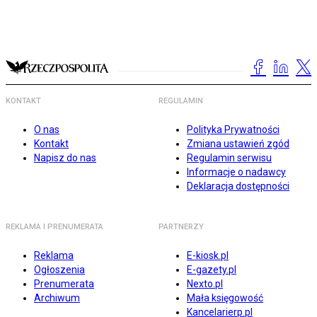
KONTAKT
REGULAMIN
O nas
Polityka Prywatności
Kontakt
Zmiana ustawień zgód
Napisz do nas
Regulamin serwisu
Informacje o nadawcy
Deklaracja dostępności
REKLAMA I PRENUMERATA
PARTNERZY
Reklama
E-kiosk.pl
Ogłoszenia
E-gazety.pl
Prenumerata
Nexto.pl
Archiwum
Mała księgowość
Kancelarierp.pl