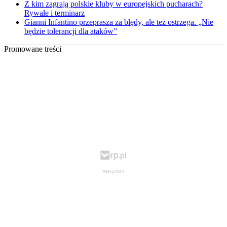
Z kim zagrają polskie kluby w europejskich pucharach?
Rywale i terminarz
Gianni Infantino przeprasza za błędy, ale też ostrzega. „Nie
będzie tolerancji dla ataków”
Promowane treści