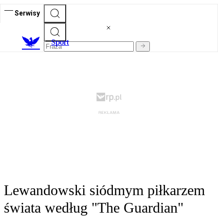
Serwisy
S
port
Lewandowski siódmym piłkarzem
świata według "The Guardian"