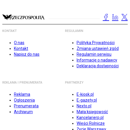
KONTAKT
REGULAMIN
O nas
Polityka Prywatności
Kontakt
Zmiana ustawień zgód
Napisz do nas
Regulamin serwisu
Informacje o nadawcy
Deklaracja dostępności
REKLAMA I PRENUMERATA
PARTNERZY
Reklama
E-kiosk.pl
Ogłoszenia
E-gazety.pl
Prenumerata
Nexto.pl
Archiwum
Mała księgowość
Kancelarierp.pl
Wieści Rolnicze
Życie Warszawy