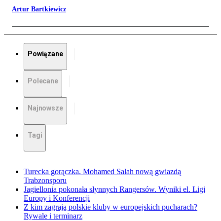
Artur Bartkiewicz
Powiązane
Polecane
Najnowsze
Tagi
Turecka gorączka. Mohamed Salah nową gwiazdą
Trabzonsporu
Jagiellonia pokonała słynnych Rangersów. Wyniki el. Ligi
Europy i Konferencji
Z kim zagrają polskie kluby w europejskich pucharach?
Rywale i terminarz