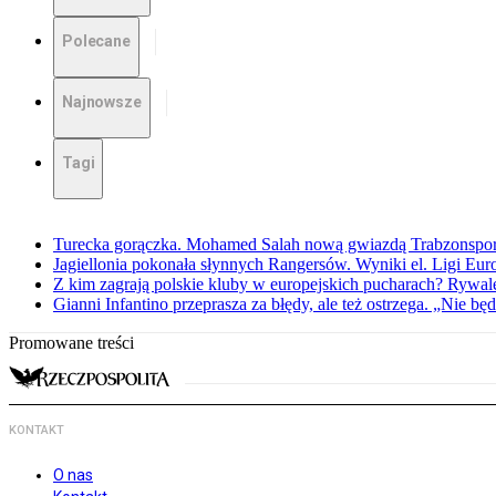
Polecane
Najnowsze
Tagi
Turecka gorączka. Mohamed Salah nową gwiazdą Trabzonspo
Jagiellonia pokonała słynnych Rangersów. Wyniki el. Ligi Eur
Z kim zagrają polskie kluby w europejskich pucharach? Rywale
Gianni Infantino przeprasza za błędy, ale też ostrzega. „Nie będ
Promowane treści
KONTAKT
O nas