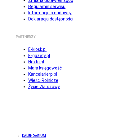
Zmiana ustawień zgód
Regulamin serwisu
Informacje o nadawcy
Deklaracja dostępności
PARTNERZY
E-kiosk.pl
E-gazety.pl
Nexto.pl
Mała księgowość
Kancelarierp.pl
Wieści Rolnicze
Życie Warszawy
KALENDARIUM