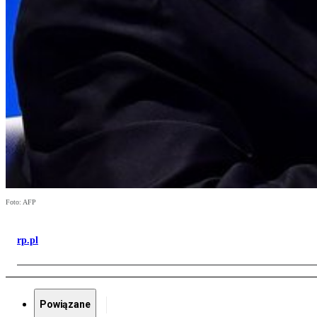
Foto: AFP
rp.pl
Powiązane