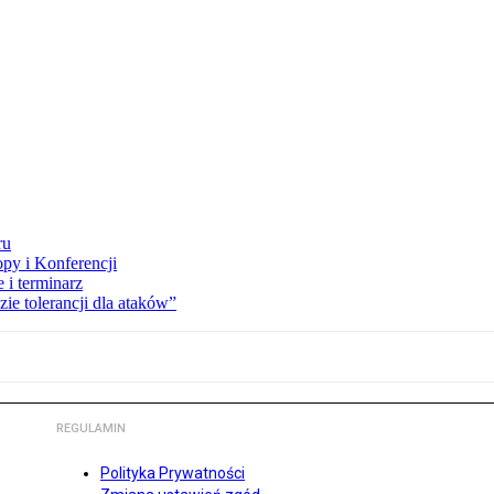
ru
opy i Konferencji
 i terminarz
zie tolerancji dla ataków”
REGULAMIN
Polityka Prywatności