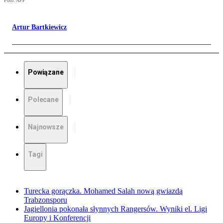
Foto: AFP
Artur Bartkiewicz
Powiązane
Polecane
Najnowsze
Tagi
Turecka gorączka. Mohamed Salah nową gwiazdą
Trabzonsporu
Jagiellonia pokonała słynnych Rangersów. Wyniki el. Ligi
Europy i Konferencji