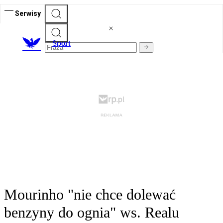
Serwisy
S
port
Mourinho "nie chce dolewać
benzyny do ognia" ws. Realu