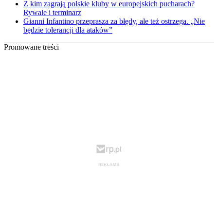
Z kim zagrają polskie kluby w europejskich pucharach?
Rywale i terminarz
Gianni Infantino przeprasza za błędy, ale też ostrzega. „Nie
będzie tolerancji dla ataków”
Promowane treści