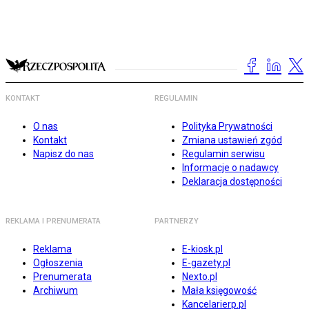
KONTAKT
REGULAMIN
O nas
Polityka Prywatności
Kontakt
Zmiana ustawień zgód
Napisz do nas
Regulamin serwisu
Informacje o nadawcy
Deklaracja dostępności
REKLAMA I PRENUMERATA
PARTNERZY
Reklama
E-kiosk.pl
Ogłoszenia
E-gazety.pl
Prenumerata
Nexto.pl
Archiwum
Mała księgowość
Kancelarierp.pl