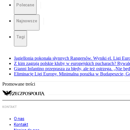
Polecane
Najnowsze
Tagi
Jagiellonia pokonała słynnych Rangersów. Wyniki el. Ligi Eur
Z kim zagrają polskie kluby w europejskich pucharach? Rywale
Gianni Infantino przeprasza za błędy, ale też ostrzega. „Nie będ
Eliminacje Ligi Europy. Minimalna porażka w Budapeszcie, G
Promowane treści
KONTAKT
O nas
Kontakt