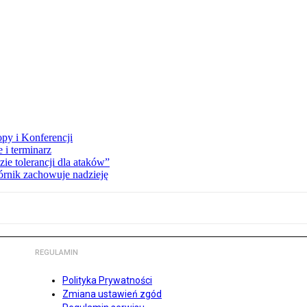
opy i Konferencji
 i terminarz
zie tolerancji dla ataków”
órnik zachowuje nadzieję
REGULAMIN
Polityka Prywatności
Zmiana ustawień zgód