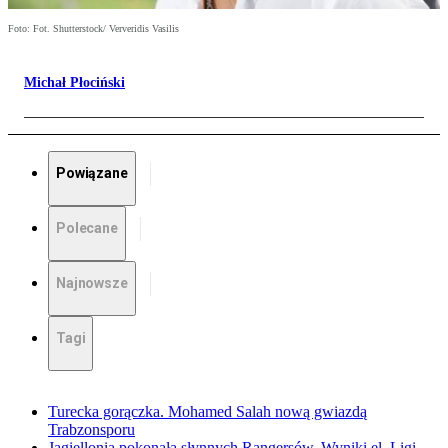
Foto: Fot. Shutterstock/ Ververidis Vasilis
Michał Płociński
Powiązane
Polecane
Najnowsze
Tagi
Turecka gorączka. Mohamed Salah nową gwiazdą
Trabzonsporu
Jagiellonia pokonała słynnych Rangersów. Wyniki el. Ligi