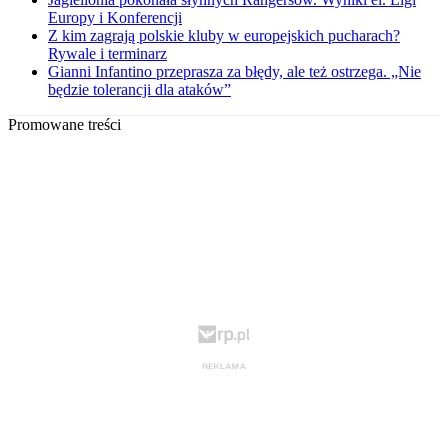
Europy i Konferencji
Z kim zagrają polskie kluby w europejskich pucharach?
Rywale i terminarz
Gianni Infantino przeprasza za błędy, ale też ostrzega. „Nie
będzie tolerancji dla ataków”
Promowane treści