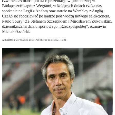
czwartek 25 marca polska reprezentacja w piłce nożnej w
Budapeszcie zagra z Węgrami, w kolejnych dniach czeka nas
spotkanie na Legii z Andorą oraz starcie na Wembley z Anglią.
Czego się spodziewać po kadrze pod wodzą nowego selekcjonera,
Paulo Sousy? Ze Stefanem Szczepłkiem i Mirosławem Żukowskim,
dziennikarzami działu sportowego „Rzeczpospolitej”, rozmawia
Michał Płociński.
Aktualizacja:
25.03.2021 11:35
Publikacja:
25.03.2021 11:31