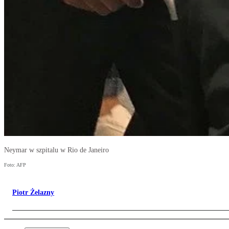
Neymar w szpitalu w Rio de Janeiro
Foto: AFP
Piotr Żelazny