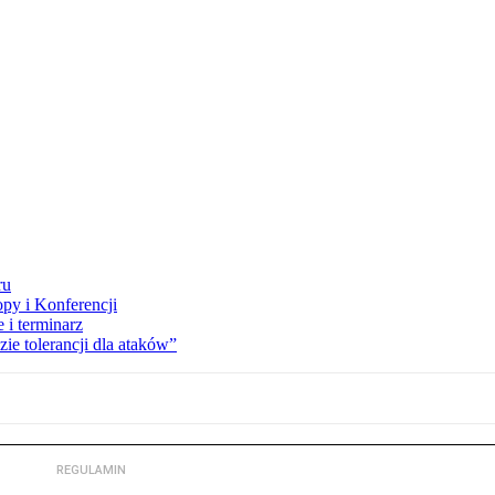
ru
opy i Konferencji
 i terminarz
zie tolerancji dla ataków”
REGULAMIN