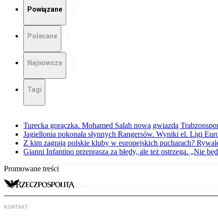
Powiązane
Polecane
Najnowsze
Tagi
Turecka gorączka. Mohamed Salah nową gwiazdą Trabzonspo
Jagiellonia pokonała słynnych Rangersów. Wyniki el. Ligi Eur
Z kim zagrają polskie kluby w europejskich pucharach? Rywale
Gianni Infantino przeprasza za błędy, ale też ostrzega. „Nie będ
Promowane treści
KONTAKT