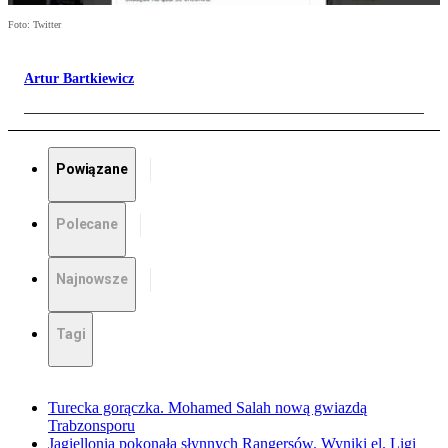
Foto: Twitter
Artur Bartkiewicz
Powiązane
Polecane
Najnowsze
Tagi
Turecka gorączka. Mohamed Salah nową gwiazdą
Trabzonsporu
Jagiellonia pokonała słynnych Rangersów. Wyniki el. Ligi