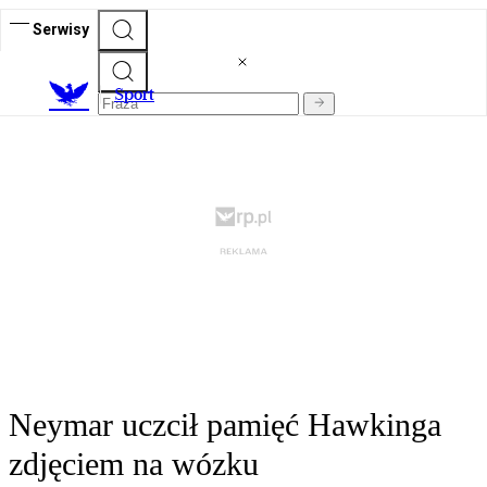
Serwisy
S
port
Neymar uczcił pamięć Hawkinga
zdjęciem na wózku