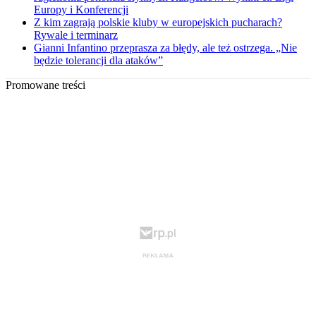
Europy i Konferencji
Z kim zagrają polskie kluby w europejskich pucharach?
Rywale i terminarz
Gianni Infantino przeprasza za błędy, ale też ostrzega. „Nie
będzie tolerancji dla ataków”
Promowane treści