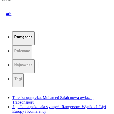
Foto: AFP
arb
Powiązane
Polecane
Najnowsze
Tagi
Turecka gorączka. Mohamed Salah nową gwiazdą
Trabzonsporu
Jagiellonia pokonała słynnych Rangersów. Wyniki el. Ligi
Europy i Konferencji