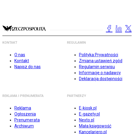
KONTAKT
REGULAMIN
O nas
Polityka Prywatności
Kontakt
Zmiana ustawień zgód
Napisz do nas
Regulamin serwisu
Informacje o nadawcy
Deklaracja dostępności
REKLAMA I PRENUMERATA
PARTNERZY
Reklama
E-kiosk.pl
Ogłoszenia
E-gazety.pl
Prenumerata
Nexto.pl
Archiwum
Mała księgowość
Kancelarierp.pl