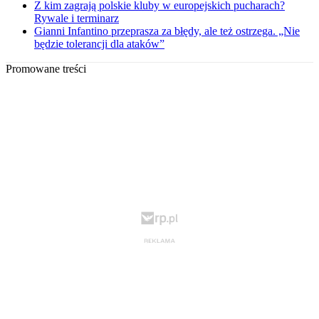
Z kim zagrają polskie kluby w europejskich pucharach?
Rywale i terminarz
Gianni Infantino przeprasza za błędy, ale też ostrzega. „Nie
będzie tolerancji dla ataków”
Promowane treści