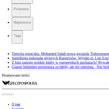
Polecane
Najnowsze
Tagi
Turecka gorączka. Mohamed Salah nową gwiazdą Trabzonspo
Jagiellonia pokonała słynnych Rangersów. Wyniki el. Ligi Eur
Z kim zagrają polskie kluby w europejskich pucharach? Rywale
Gianni Infantino przeprasza za błędy, ale też ostrzega. „Nie będ
Promowane treści
KONTAKT
O nas