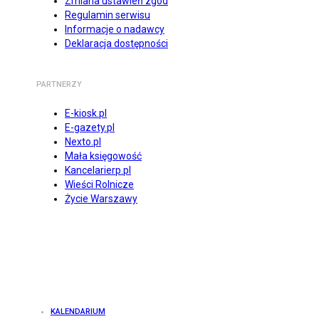
Zmiana ustawień zgód
Regulamin serwisu
Informacje o nadawcy
Deklaracja dostępności
PARTNERZY
E-kiosk.pl
E-gazety.pl
Nexto.pl
Mała księgowość
Kancelarierp.pl
Wieści Rolnicze
Życie Warszawy
KALENDARIUM