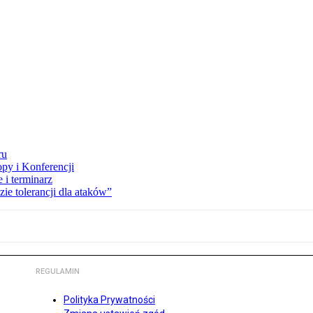
ru
opy i Konferencji
 i terminarz
zie tolerancji dla ataków”
REGULAMIN
Polityka Prywatności