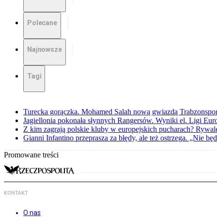
Polecane
Najnowsze
Tagi
Turecka gorączka. Mohamed Salah nową gwiazdą Trabzonspo
Jagiellonia pokonała słynnych Rangersów. Wyniki el. Ligi Eur
Z kim zagrają polskie kluby w europejskich pucharach? Rywale
Gianni Infantino przeprasza za błędy, ale też ostrzega. „Nie będ
Promowane treści
KONTAKT
O nas