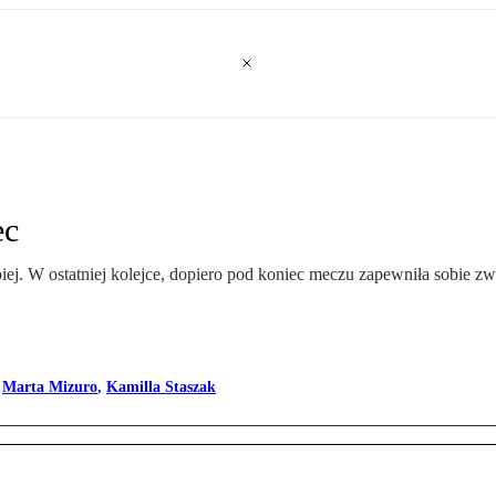
ec
ej. W ostatniej kolejce, dopiero pod koniec meczu zapewniła sobie z
,
Marta Mizuro
,
Kamilla Staszak