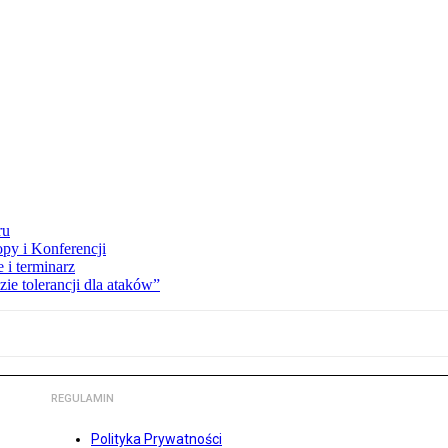
ru
opy i Konferencji
 i terminarz
zie tolerancji dla ataków”
REGULAMIN
Polityka Prywatności