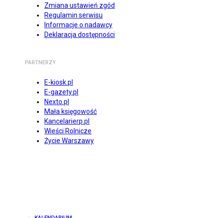
Zmiana ustawień zgód
Regulamin serwisu
Informacje o nadawcy
Deklaracja dostępności
PARTNERZY
E-kiosk.pl
E-gazety.pl
Nexto.pl
Mała księgowość
Kancelarierp.pl
Wieści Rolnicze
Życie Warszawy
KALENDARIUM