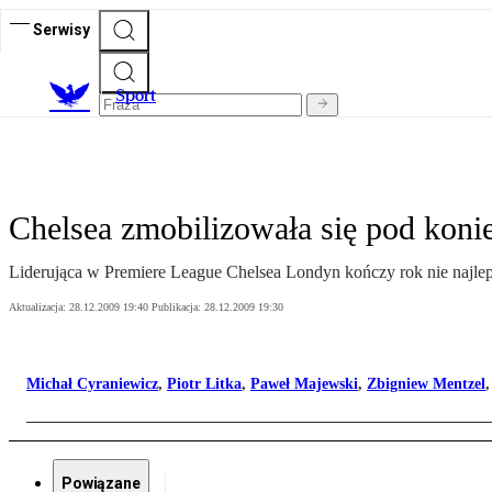
Serwisy
S
port
Chelsea zmobilizowała się pod koni
Liderująca w Premiere League Chelsea Londyn kończy rok nie najlepi
Aktualizacja:
28.12.2009 19:40
Publikacja:
28.12.2009 19:30
Michał Cyraniewicz
,
Piotr Litka
,
Paweł Majewski
,
Zbigniew Mentzel
Powiązane