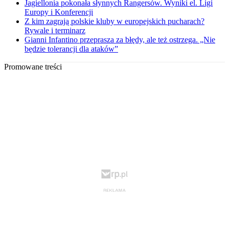
Jagiellonia pokonała słynnych Rangersów. Wyniki el. Ligi
Europy i Konferencji
Z kim zagrają polskie kluby w europejskich pucharach?
Rywale i terminarz
Gianni Infantino przeprasza za błędy, ale też ostrzega. „Nie
będzie tolerancji dla ataków”
Promowane treści