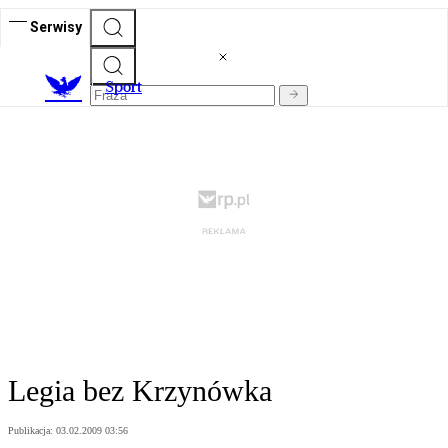
Serwisy
S
port
Legia bez Krzynówka
Publikacja:
03.02.2009 03:56