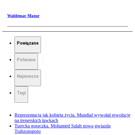
Waldemar Mazur
Powiązane
Polecane
Najnowsze
Tagi
Reprezentacja jak kobieta życia. Mundial wywołał rewolucję
na trenerskich ławkach
Turecka gorączka. Mohamed Salah nową gwiazdą
Trabzonsporu