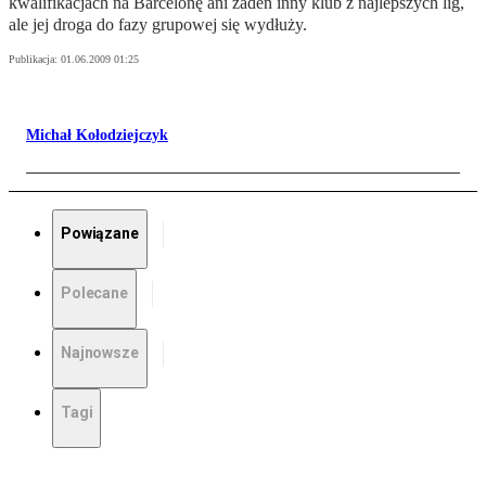
kwalifikacjach na Barcelonę ani żaden inny klub z najlepszych lig,
ale jej droga do fazy grupowej się wydłuży.
Publikacja:
01.06.2009 01:25
Michał Kołodziejczyk
Powiązane
Polecane
Najnowsze
Tagi