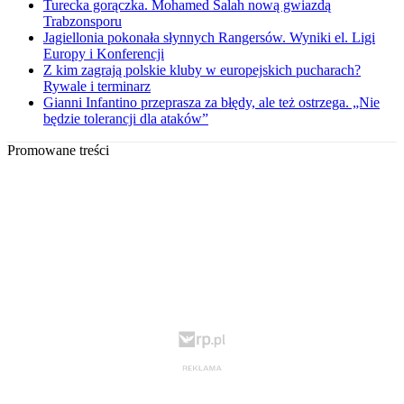
Turecka gorączka. Mohamed Salah nową gwiazdą
Trabzonsporu
Jagiellonia pokonała słynnych Rangersów. Wyniki el. Ligi
Europy i Konferencji
Z kim zagrają polskie kluby w europejskich pucharach?
Rywale i terminarz
Gianni Infantino przeprasza za błędy, ale też ostrzega. „Nie
będzie tolerancji dla ataków”
Promowane treści