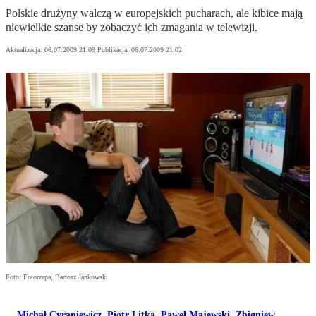
Polskie drużyny walczą w europejskich pucharach, ale kibice mają
niewielkie szanse by zobaczyć ich zmagania w telewizji.
Aktualizacja:
06.07.2009 21:09
Publikacja:
06.07.2009 21:02
Foto: Fotorzepa, Bartosz Jankowski
Michał Cyraniewicz
,
Piotr Litka
,
Paweł Majewski
,
Zbigniew