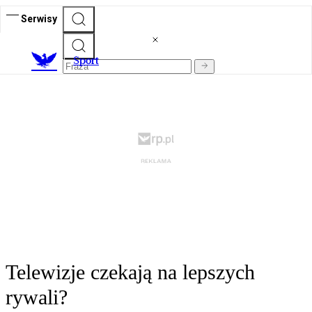
Serwisy
S
port
Telewizje czekają na lepszych
rywali?