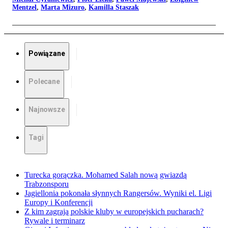
Mentzel
,
Marta Mizuro
,
Kamilla Staszak
Powiązane
Polecane
Najnowsze
Tagi
Turecka gorączka. Mohamed Salah nową gwiazdą
Trabzonsporu
Jagiellonia pokonała słynnych Rangersów. Wyniki el. Ligi
Europy i Konferencji
Z kim zagrają polskie kluby w europejskich pucharach?
Rywale i terminarz