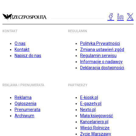
KONTAKT
REGULAMIN
O nas
Polityka Prywatności
Kontakt
Zmiana ustawień zgód
Napisz do nas
Regulamin serwisu
Informacje o nadawcy
Deklaracja dostępności
REKLAMA I PRENUMERATA
PARTNERZY
Reklama
E-kiosk.pl
Ogłoszenia
E-gazety.pl
Prenumerata
Nexto.pl
Archiwum
Mała księgowość
Kancelarierp.pl
Wieści Rolnicze
Życie Warszawy