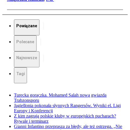
Powiązane
Polecane
Najnowsze
Tagi
Turecka gorączka. Mohamed Salah nową gwiazdą
Trabzonsporu
Jagiellonia pokonała słynnych Rangersów. Wyniki el. Ligi
Europy i Konferencji
Z kim zagrają polskie kluby w europejskich pucharach?
Rywale i terminarz
Gianni Infantino przeprasza za błędy, ale też ostrzega. „Nie