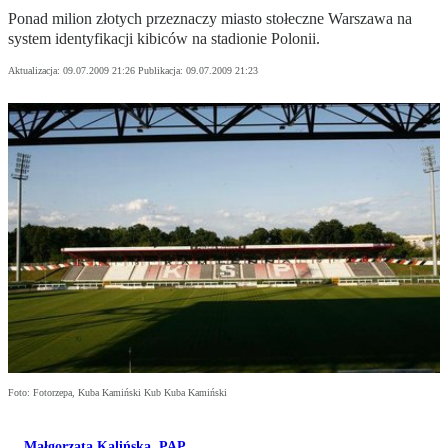
Ponad milion złotych przeznaczy miasto stołeczne Warszawa na
system identyfikacji kibiców na stadionie Polonii.
Aktualizacja:
09.07.2009 21:26
Publikacja:
09.07.2009 21:23
Foto: Fotorzepa, Kuba Kamiński Kub Kuba Kamiński
Małgorzata Kalińska
,
PAP