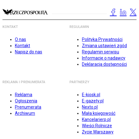
KONTAKT
REGULAMIN
O nas
Polityka Prywatności
Kontakt
Zmiana ustawień zgód
Napisz do nas
Regulamin serwisu
Informacje o nadawcy
Deklaracja dostępności
REKLAMA I PRENUMERATA
PARTNERZY
Reklama
E-kiosk.pl
Ogłoszenia
E-gazety.pl
Prenumerata
Nexto.pl
Archiwum
Mała księgowość
Kancelarierp.pl
Wieści Rolnicze
Życie Warszawy