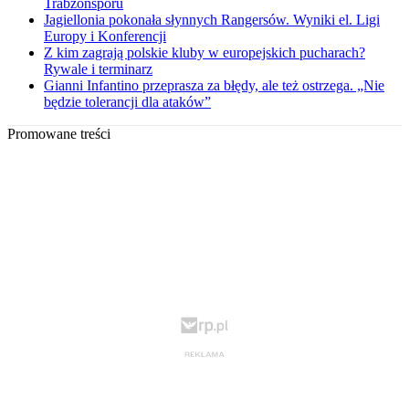
Trabzonsporu
Jagiellonia pokonała słynnych Rangersów. Wyniki el. Ligi
Europy i Konferencji
Z kim zagrają polskie kluby w europejskich pucharach?
Rywale i terminarz
Gianni Infantino przeprasza za błędy, ale też ostrzega. „Nie
będzie tolerancji dla ataków”
Promowane treści