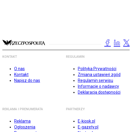
KONTAKT
REGULAMIN
O nas
Polityka Prywatności
Kontakt
Zmiana ustawień zgód
Napisz do nas
Regulamin serwisu
Informacje o nadawcy
Deklaracja dostępności
REKLAMA I PRENUMERATA
PARTNERZY
Reklama
E-kiosk.pl
Ogłoszenia
E-gazety.pl