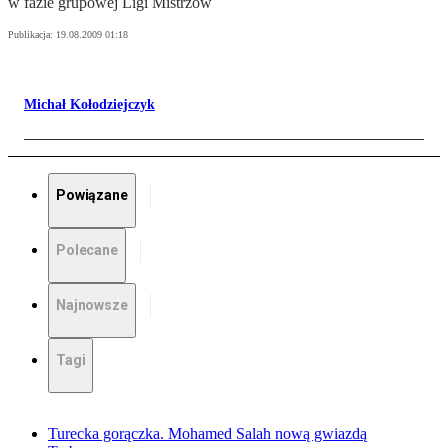
w fazie grupowej Ligi Mistrzów
Publikacja:
19.08.2009 01:18
Michał Kołodziejczyk
Powiązane
Polecane
Najnowsze
Tagi
Turecka gorączka. Mohamed Salah nową gwiazdą