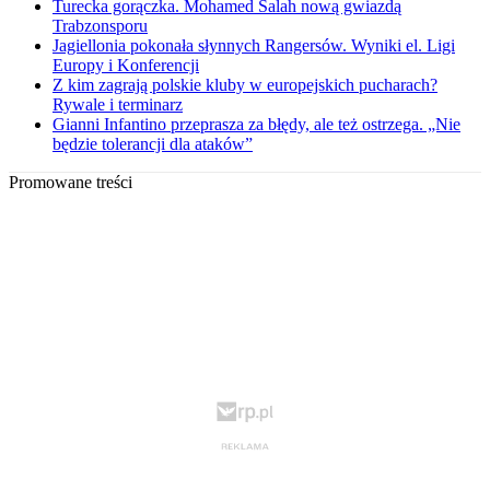
Turecka gorączka. Mohamed Salah nową gwiazdą
Trabzonsporu
Jagiellonia pokonała słynnych Rangersów. Wyniki el. Ligi
Europy i Konferencji
Z kim zagrają polskie kluby w europejskich pucharach?
Rywale i terminarz
Gianni Infantino przeprasza za błędy, ale też ostrzega. „Nie
będzie tolerancji dla ataków”
Promowane treści