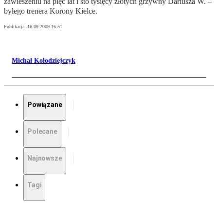
zawieszeniu na pięć lat i sto tysięcy złotych grzywny Dariusza W. –
byłego trenera Korony Kielce.
Publikacja:
16.09.2009 16:51
Michał Kołodziejczyk
Powiązane
Polecane
Najnowsze
Tagi