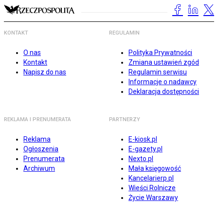
KONTAKT
REGULAMIN
O nas
Polityka Prywatności
Kontakt
Zmiana ustawień zgód
Napisz do nas
Regulamin serwisu
Informacje o nadawcy
Deklaracja dostępności
REKLAMA I PRENUMERATA
PARTNERZY
Reklama
E-kiosk.pl
Ogłoszenia
E-gazety.pl
Prenumerata
Nexto.pl
Archiwum
Mała księgowość
Kancelarierp.pl
Wieści Rolnicze
Życie Warszawy