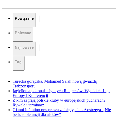
Powiązane
Polecane
Najnowsze
Tagi
Turecka gorączka. Mohamed Salah nową gwiazdą
Trabzonsporu
Jagiellonia pokonała słynnych Rangersów. Wyniki el. Ligi
Europy i Konferencji
Z kim zagrają polskie kluby w europejskich pucharach?
Rywale i terminarz
Gianni Infantino przeprasza za błędy, ale też ostrzega. „Nie
będzie tolerancji dla ataków”