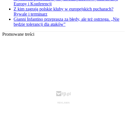
Europy i Konferencji
Z kim zagrają polskie kluby w europejskich pucharach?
Rywale i terminarz
Gianni Infantino przeprasza za błędy, ale też ostrzega. „Nie
będzie tolerancji dla ataków”
Promowane treści