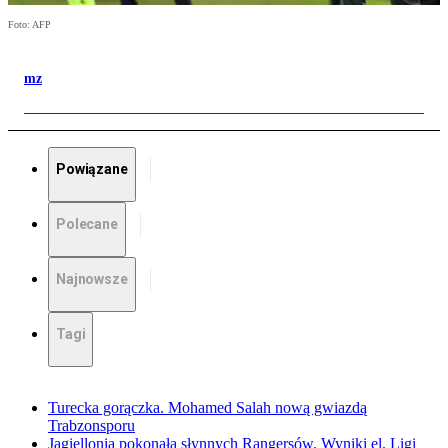
Foto: AFP
mz
Powiązane
Polecane
Najnowsze
Tagi
Turecka gorączka. Mohamed Salah nową gwiazdą
Trabzonsporu
Jagiellonia pokonała słynnych Rangersów. Wyniki el. Ligi