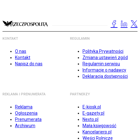
KONTAKT
REGULAMIN
O nas
Polityka Prywatności
Kontakt
Zmiana ustawień zgód
Napisz do nas
Regulamin serwisu
Informacje o nadawcy
Deklaracja dostępności
REKLAMA I PRENUMERATA
PARTNERZY
Reklama
E-kiosk.pl
Ogłoszenia
E-gazety.pl
Prenumerata
Nexto.pl
Archiwum
Mała księgowość
Kancelarierp.pl
Wieści Rolnicze