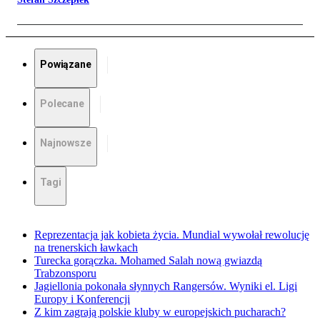
Powiązane
Polecane
Najnowsze
Tagi
Reprezentacja jak kobieta życia. Mundial wywołał rewolucję
na trenerskich ławkach
Turecka gorączka. Mohamed Salah nową gwiazdą
Trabzonsporu
Jagiellonia pokonała słynnych Rangersów. Wyniki el. Ligi
Europy i Konferencji
Z kim zagrają polskie kluby w europejskich pucharach?