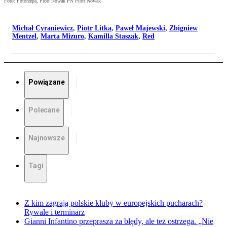
Foto: Fotorzepa, Piotr Nowak PN Piotr Nowak
Michał Cyraniewicz
,
Piotr Litka
,
Paweł Majewski
,
Zbigniew
Mentzel
,
Marta Mizuro
,
Kamilla Staszak
,
Red
Powiązane
Polecane
Najnowsze
Tagi
Z kim zagrają polskie kluby w europejskich pucharach?
Rywale i terminarz
Gianni Infantino przeprasza za błędy, ale też ostrzega. „Nie