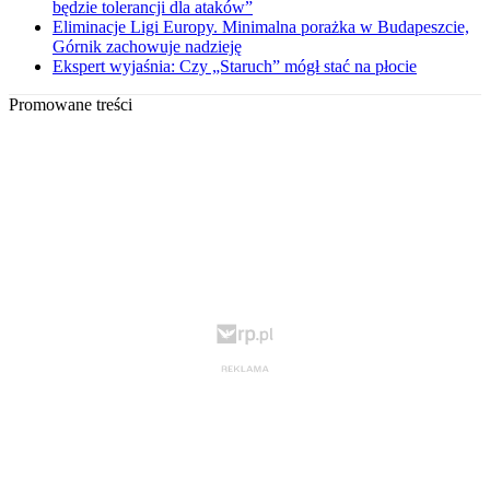
będzie tolerancji dla ataków”
Eliminacje Ligi Europy. Minimalna porażka w Budapeszcie,
Górnik zachowuje nadzieję
Ekspert wyjaśnia: Czy „Staruch” mógł stać na płocie
Promowane treści