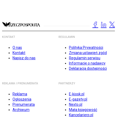
KONTAKT
REGULAMIN
O nas
Polityka Prywatności
Kontakt
Zmiana ustawień zgód
Napisz do nas
Regulamin serwisu
Informacje o nadawcy
Deklaracja dostępności
REKLAMA I PRENUMERATA
PARTNERZY
Reklama
E-kiosk.pl
Ogłoszenia
E-gazety.pl
Prenumerata
Nexto.pl
Archiwum
Mała księgowość
Kancelarierp.pl