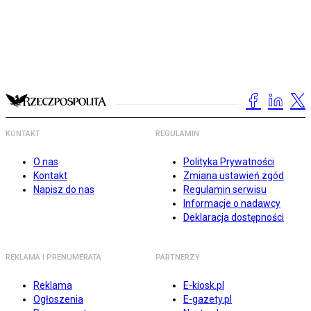
KONTAKT
REGULAMIN
O nas
Polityka Prywatności
Kontakt
Zmiana ustawień zgód
Napisz do nas
Regulamin serwisu
Informacje o nadawcy
Deklaracja dostępności
REKLAMA I PRENUMERATA
PARTNERZY
Reklama
E-kiosk.pl
Ogłoszenia
E-gazety.pl