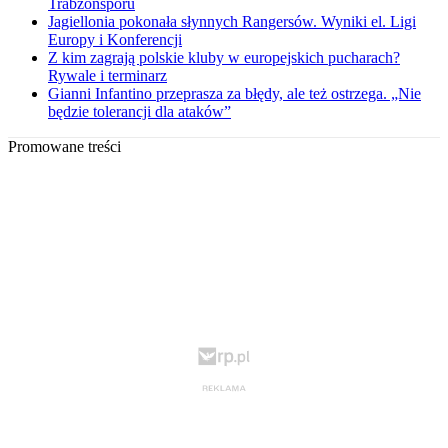
Trabzonsporu
Jagiellonia pokonała słynnych Rangersów. Wyniki el. Ligi
Europy i Konferencji
Z kim zagrają polskie kluby w europejskich pucharach?
Rywale i terminarz
Gianni Infantino przeprasza za błędy, ale też ostrzega. „Nie
będzie tolerancji dla ataków”
Promowane treści