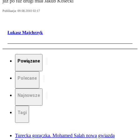
już po raz drugi miał Jakub Kosecki
Publikacja:
09.08.2010 02:17
Łukasz Majchrzyk
Powiązane
Polecane
Najnowsze
Tagi
Turecka gorączka. Mohamed Salah nową gwiazdą