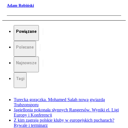
Adam Robiński
Powiązane
Polecane
Najnowsze
Tagi
Turecka gorączka. Mohamed Salah nową gwiazdą
Trabzonsporu
Jagiellonia pokonała słynnych Rangersów. Wyniki el. Ligi
Europy i Konferencji
Z kim zagrają polskie kluby w europejskich pucharach?
Rywale i terminarz