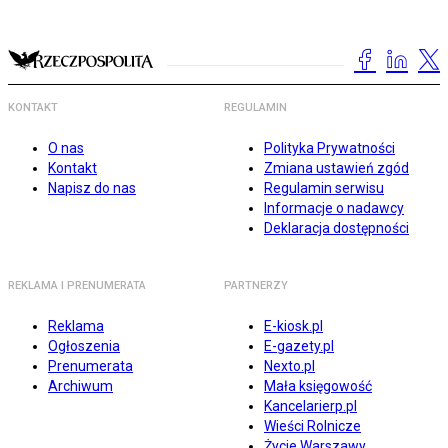
KONTAKT
REGULAMIN
O nas
Polityka Prywatności
Kontakt
Zmiana ustawień zgód
Napisz do nas
Regulamin serwisu
Informacje o nadawcy
Deklaracja dostępności
REKLAMA I PRENUMERATA
PARTNERZY
Reklama
E-kiosk.pl
Ogłoszenia
E-gazety.pl
Prenumerata
Nexto.pl
Archiwum
Mała księgowość
Kancelarierp.pl
Wieści Rolnicze
Życie Warszawy