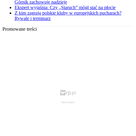
Górnik zachowuje nadzieję
Ekspert wyjaśnia: Czy „Staruch” mógł stać na płocie
Z kim zagrają polskie kluby w europejskich pucharach?
Rywale i terminarz
Promowane treści