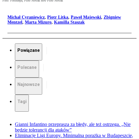
Foto: Fotorzepa, Piotr Nowak now Piotr Nowak
Michał Cyraniewicz
,
Piotr Litka
,
Paweł Majewski
,
Zbigniew
Mentzel
,
Marta Mizuro
,
Kamilla Staszak
Powiązane
Polecane
Najnowsze
Tagi
Gianni Infantino przeprasza za błędy, ale też ostrzega. „Nie
będzie tolerancji dla ataków”
Eliminacje Ligi Europy. Minimalna porażka w Budapeszcie,