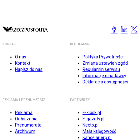
KONTAKT
REGULAMIN
O nas
Polityka Prywatności
Kontakt
Zmiana ustawień zgód
Napisz do nas
Regulamin serwisu
Informacje o nadawcy
Deklaracja dostępności
REKLAMA I PRENUMERATA
PARTNERZY
Reklama
E-kiosk.pl
Ogłoszenia
E-gazety.pl
Prenumerata
Nexto.pl
Archiwum
Mała księgowość
Kancelarierp.pl