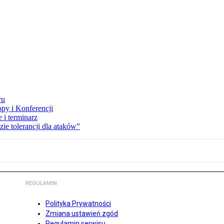
ru
opy i Konferencji
 i terminarz
zie tolerancji dla ataków”
REGULAMIN
Polityka Prywatności
Zmiana ustawień zgód
Regulamin serwisu