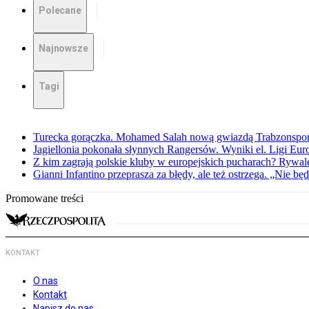
Polecane
Najnowsze
Tagi
Turecka gorączka. Mohamed Salah nową gwiazdą Trabzonspo
Jagiellonia pokonała słynnych Rangersów. Wyniki el. Ligi Eur
Z kim zagrają polskie kluby w europejskich pucharach? Rywale
Gianni Infantino przeprasza za błędy, ale też ostrzega. „Nie będ
Promowane treści
KONTAKT
O nas
Kontakt
Napisz do nas