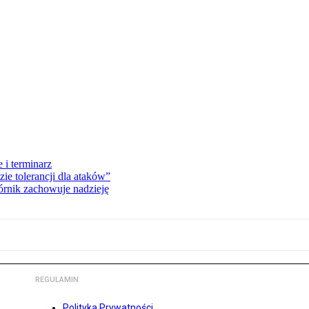
 i terminarz
zie tolerancji dla ataków”
órnik zachowuje nadzieję
REGULAMIN
Polityka Prywatności