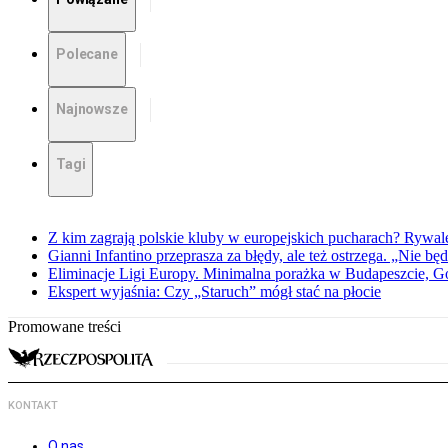
Polecane
Najnowsze
Tagi
Z kim zagrają polskie kluby w europejskich pucharach? Rywale
Gianni Infantino przeprasza za błędy, ale też ostrzega. „Nie będ
Eliminacje Ligi Europy. Minimalna porażka w Budapeszcie, G
Ekspert wyjaśnia: Czy „Staruch” mógł stać na płocie
Promowane treści
KONTAKT
O nas