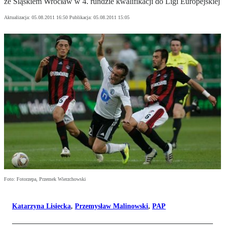
ze Śląskiem Wrocław w 4. rundzie kwalifikacji do Ligi Europejskiej
Aktualizacja:
05.08.2011 16:50
Publikacja:
05.08.2011 15:05
Foto: Fotorzepa, Przemek Wierzchowski
Katarzyna Lisiecka
,
Przemysław Malinowski
,
PAP