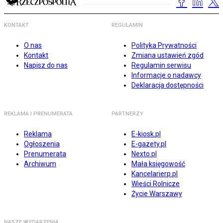
KONTAKT
REGULAMIN
O nas
Polityka Prywatności
Kontakt
Zmiana ustawień zgód
Napisz do nas
Regulamin serwisu
Informacje o nadawcy
Deklaracja dostępności
REKLAMA I PRENUMERATA
PARTNERZY
Reklama
E-kiosk.pl
Ogłoszenia
E-gazety.pl
Prenumerata
Nexto.pl
Archiwum
Mała księgowość
Kancelarierp.pl
Wieści Rolnicze
Życie Warszawy
NASZE WYDARZENIA