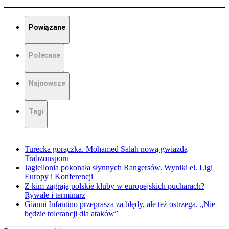
Powiązane
Polecane
Najnowsze
Tagi
Turecka gorączka. Mohamed Salah nową gwiazdą
Trabzonsporu
Jagiellonia pokonała słynnych Rangersów. Wyniki el. Ligi
Europy i Konferencji
Z kim zagrają polskie kluby w europejskich pucharach?
Rywale i terminarz
Gianni Infantino przeprasza za błędy, ale też ostrzega. „Nie
będzie tolerancji dla ataków”