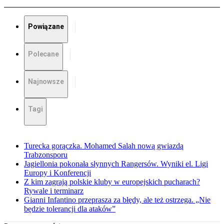
Powiązane
Polecane
Najnowsze
Tagi
Turecka gorączka. Mohamed Salah nową gwiazdą
Trabzonsporu
Jagiellonia pokonała słynnych Rangersów. Wyniki el. Ligi
Europy i Konferencji
Z kim zagrają polskie kluby w europejskich pucharach?
Rywale i terminarz
Gianni Infantino przeprasza za błędy, ale też ostrzega. „Nie
będzie tolerancji dla ataków”