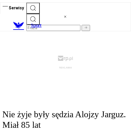
Serwisy
S
port
Nie żyje były sędzia Alojzy Jarguz.
Miał 85 lat