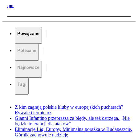
qm
Powiązane
Polecane
Najnowsze
Tagi
Z kim zagrają polskie kluby w europejskich pucharach?
Rywale i terminarz
Gianni Infantino przeprasza za błędy, ale też ostrzega. „Nie
będzie tolerancji dla ataków”
Eliminacje Ligi Europy. Minimalna porażka w Budapeszcie,
Górnik zachowuje nadzieję