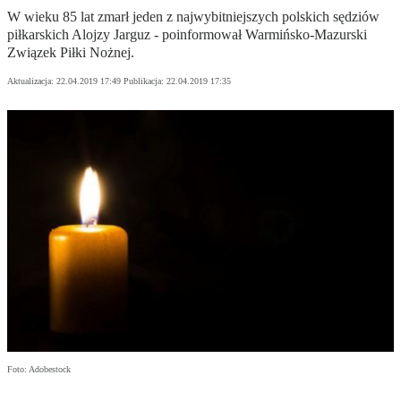
W wieku 85 lat zmarł jeden z najwybitniejszych polskich sędziów
piłkarskich Alojzy Jarguz - poinformował Warmińsko-Mazurski
Związek Piłki Nożnej.
Aktualizacja:
22.04.2019 17:49
Publikacja:
22.04.2019 17:35
Foto: Adobestock