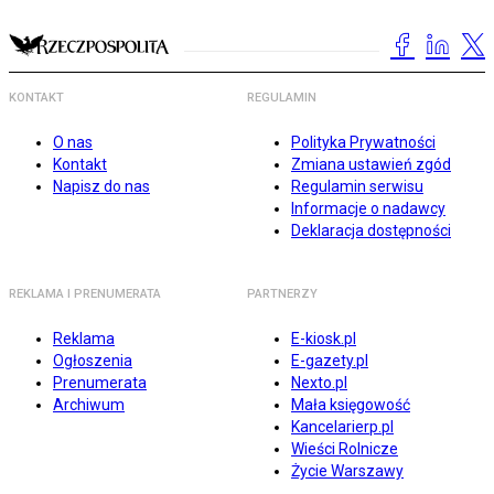
KONTAKT
REGULAMIN
O nas
Polityka Prywatności
Kontakt
Zmiana ustawień zgód
Napisz do nas
Regulamin serwisu
Informacje o nadawcy
Deklaracja dostępności
REKLAMA I PRENUMERATA
PARTNERZY
Reklama
E-kiosk.pl
Ogłoszenia
E-gazety.pl
Prenumerata
Nexto.pl
Archiwum
Mała księgowość
Kancelarierp.pl
Wieści Rolnicze
Życie Warszawy