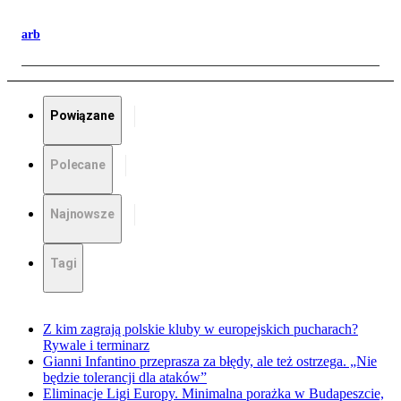
arb
Powiązane
Polecane
Najnowsze
Tagi
Z kim zagrają polskie kluby w europejskich pucharach?
Rywale i terminarz
Gianni Infantino przeprasza za błędy, ale też ostrzega. „Nie
będzie tolerancji dla ataków”
Eliminacje Ligi Europy. Minimalna porażka w Budapeszcie,