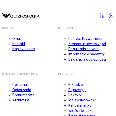
KONTAKT
REGULAMIN
O nas
Polityka Prywatności
Kontakt
Zmiana ustawień zgód
Napisz do nas
Regulamin serwisu
Informacje o nadawcy
Deklaracja dostępności
REKLAMA I PRENUMERATA
PARTNERZY
Reklama
E-kiosk.pl
Ogłoszenia
E-gazety.pl
Prenumerata
Nexto.pl
Archiwum
Mała księgowość
Kancelarierp.pl
Wieści Rolnicze
Życie Warszawy