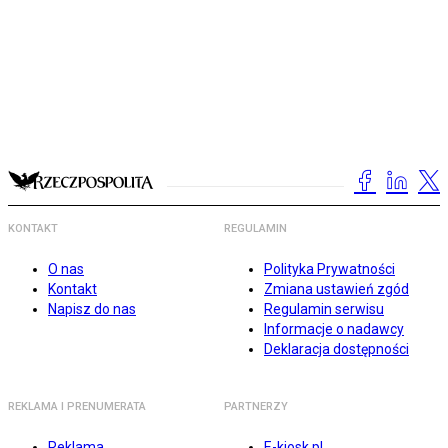
KONTAKT
REGULAMIN
O nas
Polityka Prywatności
Kontakt
Zmiana ustawień zgód
Napisz do nas
Regulamin serwisu
Informacje o nadawcy
Deklaracja dostępności
REKLAMA I PRENUMERATA
PARTNERZY
Reklama
E-kiosk.pl