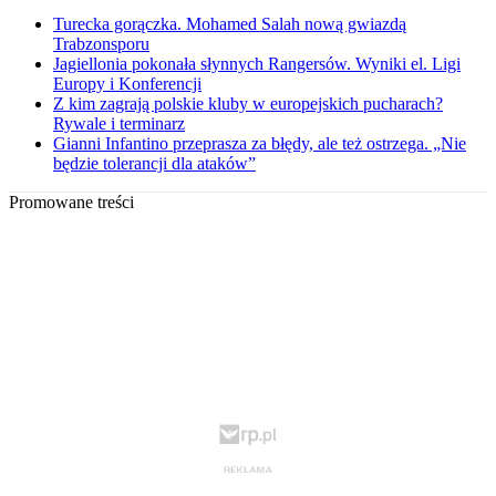
Turecka gorączka. Mohamed Salah nową gwiazdą
Trabzonsporu
Jagiellonia pokonała słynnych Rangersów. Wyniki el. Ligi
Europy i Konferencji
Z kim zagrają polskie kluby w europejskich pucharach?
Rywale i terminarz
Gianni Infantino przeprasza za błędy, ale też ostrzega. „Nie
będzie tolerancji dla ataków”
Promowane treści