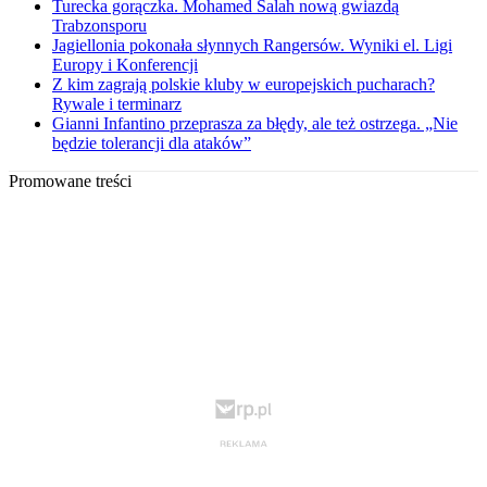
Turecka gorączka. Mohamed Salah nową gwiazdą
Trabzonsporu
Jagiellonia pokonała słynnych Rangersów. Wyniki el. Ligi
Europy i Konferencji
Z kim zagrają polskie kluby w europejskich pucharach?
Rywale i terminarz
Gianni Infantino przeprasza za błędy, ale też ostrzega. „Nie
będzie tolerancji dla ataków”
Promowane treści