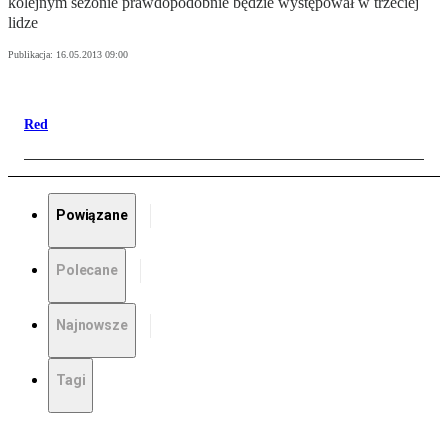
kolejnym sezonie prawdopodobnie będzie występował w trzeciej
lidze
Publikacja:
16.05.2013 09:00
Red
Powiązane
Polecane
Najnowsze
Tagi