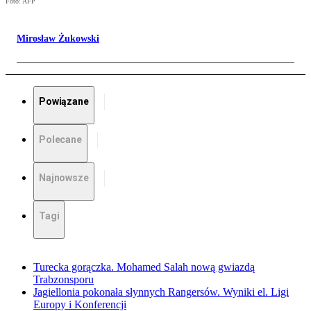
Foto: AFP
Mirosław Żukowski
Powiązane
Polecane
Najnowsze
Tagi
Turecka gorączka. Mohamed Salah nową gwiazdą
Trabzonsporu
Jagiellonia pokonała słynnych Rangersów. Wyniki el. Ligi
Europy i Konferencji