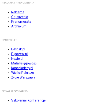
REKLAMA I PRENUMERATA
Reklama
Ogłoszenia
Prenumerata
Archiwum
PARTNERZY
E-kiosk.pl
E-gazety.pl
Nexto.pl
Mała księgowość
Kancelarierp.pl
Wieści Rolnicze
Życie Warszawy
NASZE WYDARZENIA
Szkolenia i konferencje