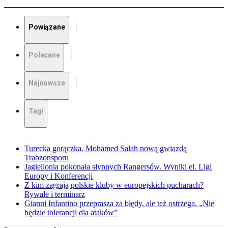
Powiązane
Polecane
Najnowsze
Tagi
Turecka gorączka. Mohamed Salah nową gwiazdą
Trabzonsporu
Jagiellonia pokonała słynnych Rangersów. Wyniki el. Ligi
Europy i Konferencji
Z kim zagrają polskie kluby w europejskich pucharach?
Rywale i terminarz
Gianni Infantino przeprasza za błędy, ale też ostrzega. „Nie
będzie tolerancji dla ataków”