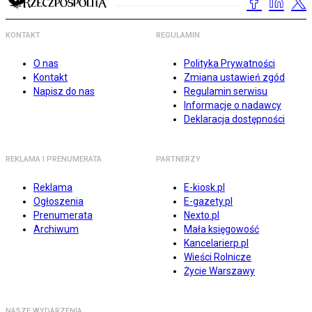
KONTAKT
REGULAMIN
O nas
Polityka Prywatności
Kontakt
Zmiana ustawień zgód
Napisz do nas
Regulamin serwisu
Informacje o nadawcy
Deklaracja dostępności
REKLAMA I PRENUMERATA
PARTNERZY
Reklama
E-kiosk.pl
Ogłoszenia
E-gazety.pl
Prenumerata
Nexto.pl
Archiwum
Mała księgowość
Kancelarierp.pl
Wieści Rolnicze
Życie Warszawy
NASZE WYDARZENIA