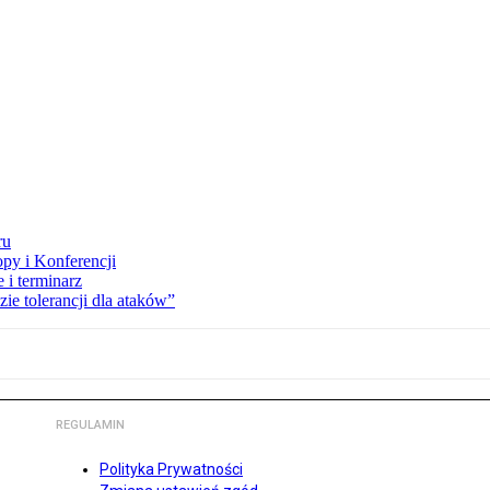
ru
opy i Konferencji
 i terminarz
zie tolerancji dla ataków”
REGULAMIN
Polityka Prywatności