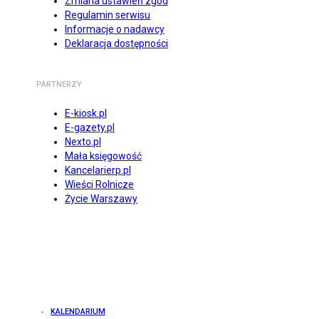
Zmiana ustawień zgód
Regulamin serwisu
Informacje o nadawcy
Deklaracja dostępności
PARTNERZY
E-kiosk.pl
E-gazety.pl
Nexto.pl
Mała księgowość
Kancelarierp.pl
Wieści Rolnicze
Życie Warszawy
KALENDARIUM