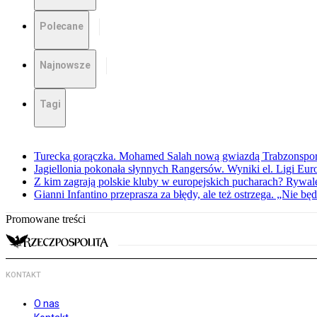
Polecane
Najnowsze
Tagi
Turecka gorączka. Mohamed Salah nową gwiazdą Trabzonspo
Jagiellonia pokonała słynnych Rangersów. Wyniki el. Ligi Eur
Z kim zagrają polskie kluby w europejskich pucharach? Rywale
Gianni Infantino przeprasza za błędy, ale też ostrzega. „Nie będ
Promowane treści
KONTAKT
O nas