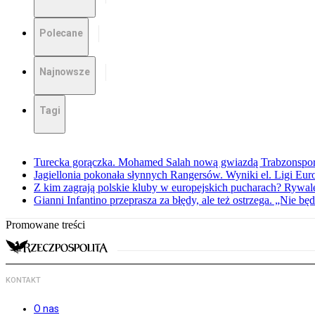
Polecane
Najnowsze
Tagi
Turecka gorączka. Mohamed Salah nową gwiazdą Trabzonspo
Jagiellonia pokonała słynnych Rangersów. Wyniki el. Ligi Eur
Z kim zagrają polskie kluby w europejskich pucharach? Rywale
Gianni Infantino przeprasza za błędy, ale też ostrzega. „Nie będ
Promowane treści
KONTAKT
O nas