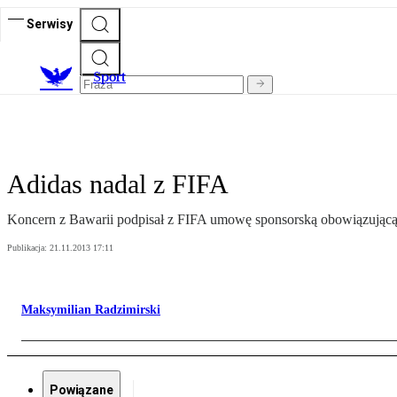
Serwisy
S
port
Adidas nadal z FIFA
Koncern z Bawarii podpisał z FIFA umowę sponsorską obowiązującą do
Publikacja:
21.11.2013 17:11
Maksymilian Radzimirski
Powiązane