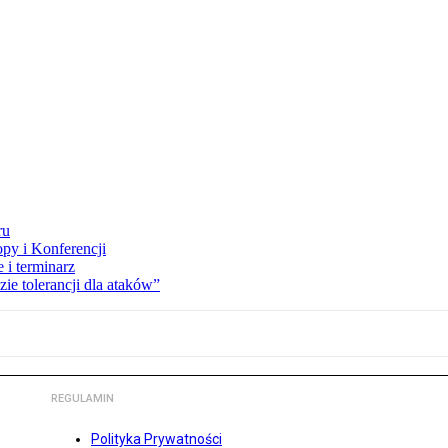
ru
opy i Konferencji
 i terminarz
zie tolerancji dla ataków”
REGULAMIN
Polityka Prywatności