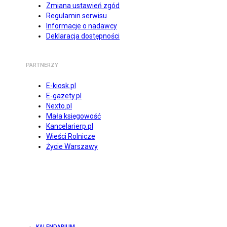
Zmiana ustawień zgód
Regulamin serwisu
Informacje o nadawcy
Deklaracja dostępności
PARTNERZY
E-kiosk.pl
E-gazety.pl
Nexto.pl
Mała księgowość
Kancelarierp.pl
Wieści Rolnicze
Życie Warszawy
KALENDARIUM