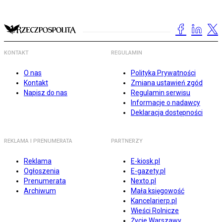
KONTAKT
REGULAMIN
O nas
Polityka Prywatności
Kontakt
Zmiana ustawień zgód
Napisz do nas
Regulamin serwisu
Informacje o nadawcy
Deklaracja dostępności
REKLAMA I PRENUMERATA
PARTNERZY
Reklama
E-kiosk.pl
Ogłoszenia
E-gazety.pl
Prenumerata
Nexto.pl
Archiwum
Mała księgowość
Kancelarierp.pl
Wieści Rolnicze
Życie Warszawy