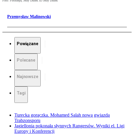
Foto: Fotorzepa, Jerzy Dudek JD Jerzy Dudek
Przemysław Malinowski
Powiązane
Polecane
Najnowsze
Tagi
Turecka gorączka. Mohamed Salah nową gwiazdą
Trabzonsporu
Jagiellonia pokonała słynnych Rangersów. Wyniki el. Ligi
Europy i Konferencji