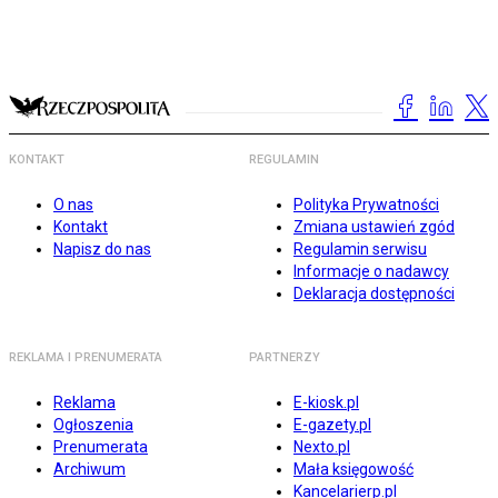
KONTAKT
REGULAMIN
O nas
Polityka Prywatności
Kontakt
Zmiana ustawień zgód
Napisz do nas
Regulamin serwisu
Informacje o nadawcy
Deklaracja dostępności
REKLAMA I PRENUMERATA
PARTNERZY
Reklama
E-kiosk.pl
Ogłoszenia
E-gazety.pl
Prenumerata
Nexto.pl
Archiwum
Mała księgowość
Kancelarierp.pl